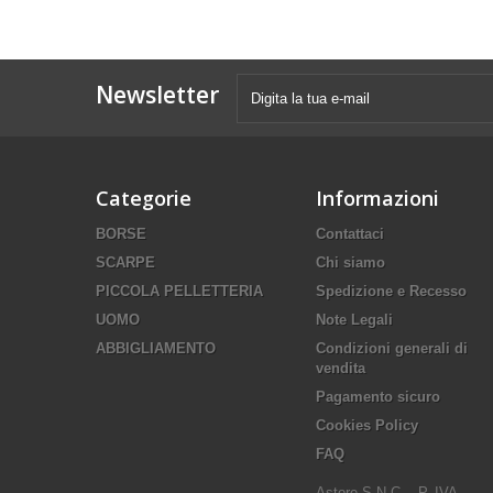
Newsletter
Categorie
Informazioni
BORSE
Contattaci
SCARPE
Chi siamo
PICCOLA PELLETTERIA
Spedizione e Recesso
UOMO
Note Legali
ABBIGLIAMENTO
Condizioni generali di
vendita
Pagamento sicuro
Cookies Policy
FAQ
Astore S.N.C. - P. IVA