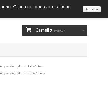
azione. Clicca
qui
per avere ulteriori
Italiano
Accedi
Accetto
Carrello
(vuoto)