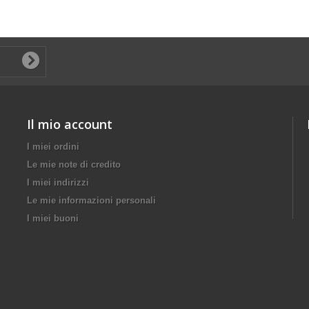
Il mio account
I miei ordini
Le mie note di credito
I miei indirizzi
Le mie informazioni personali
I miei buoni