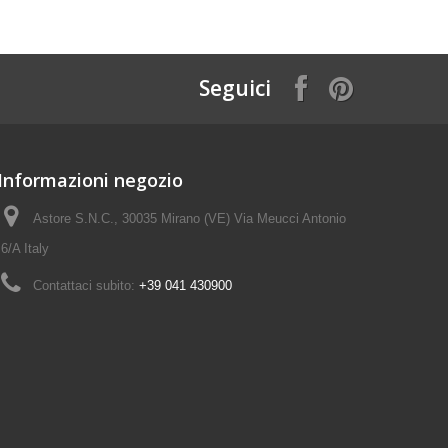
Seguici
Informazioni negozio
Astore S.N.C., 30035 Mirano (VE) Via Meucci Antonio
6/A Italy
Contattaci subito:
+39 041 430900