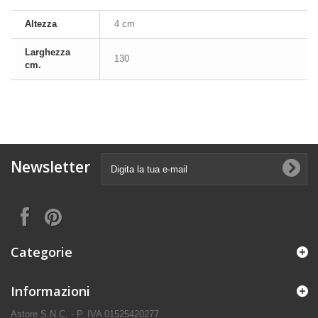
Altezza
4 cm
Larghezza
130
cm.
Newsletter
Categorie
Informazioni
Astore S.N.C. - P. IVA 01525420277