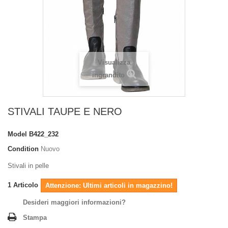
Visualizza
ingrandito
STIVALI TAUPE E NERO
Model
B422_232
Condition
Nuovo
Stivali in pelle
1
Articolo
Attenzione: Ultimi articoli in magazzino!
Desideri maggiori informazioni?
Stampa