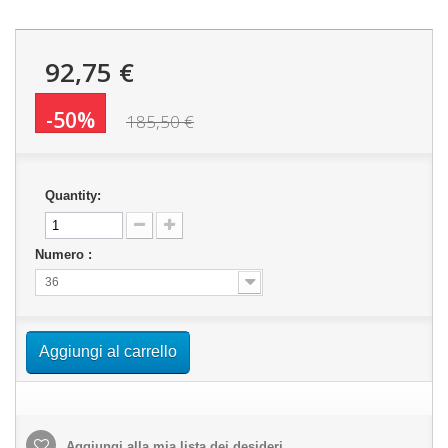
92,75 €
-50%
185,50 €
Quantity:
Numero :
36
Aggiungi al carrello
Aggiungi alla mia lista dei desideri